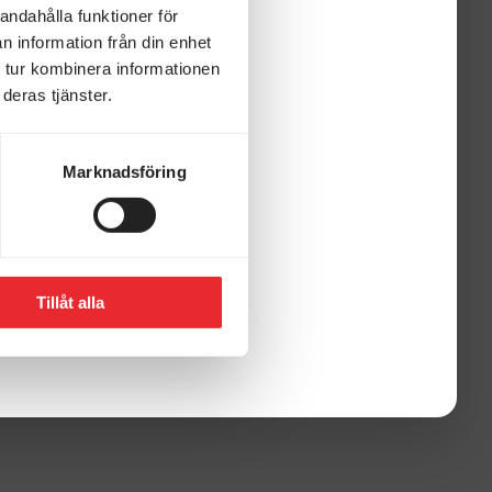
andahålla funktioner för
n information från din enhet
 tur kombinera informationen
deras tjänster.
Marknadsföring
KABE 880 LQB *CINDERELLA*
Ny 2025
10 mil
4 bäddar
5 200 kg
Tillåt alla
2 363 579 kr
Finns i Stenstorp