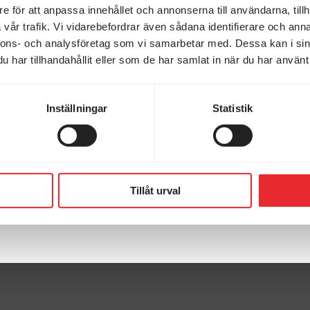
e för att anpassa innehållet och annonserna till användarna, tillh
vår trafik. Vi vidarebefordrar även sådana identifierare och anna
nnons- och analysföretag som vi samarbetar med. Dessa kan i sin
har tillhandahållit eller som de har samlat in när du har använt 
Inställningar
Statistik
I 790 LQB
CI ELLIOT 65 INTEGRAL
24
Begagnad 2019
äddar
5 500 kg
4 400 kg
Tillåt urval
 kr
875 000 kr
nstorp
Finns i Stenstorp