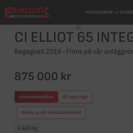
HUSVAGNAR
HUSB
CI ELLIOT 65 INTE
Begagnad 2019 • Finns på vår anläggnin
875 000 kr
Intresseanmälan
Bli uppringd
Räkna ut din månadskostnad
4 400 kg