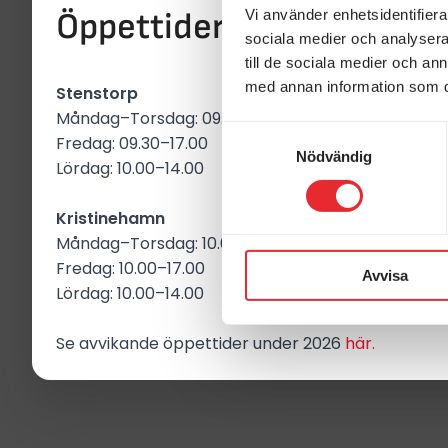
Vi använder enhetsidentifierar
Öppettider i butikerna
sociala medier och analysera 
till de sociala medier och a
med annan information som du 
Stenstorp
Måndag–Torsdag: 09.30–18.00
Samtyckesval
Fredag: 09.30–17.00
Nödvändig
Lördag: 10.00–14.00
Adria Compact Supreme SC
KABE TMM
Kristinehamn
*Automat * B-Kort
Begagnad 20
Måndag–Torsdag: 10.00–18.00
Ny 2024
Fredag: 10.00–17.00
650 mil
5 b
Avvisa
2 bäddar
Lördag: 10.00–14.00
2 395 000
1 259 000 kr
Finns i Ste
Se avvikande öppettider under 2026
här.
Finns i Stenstorp