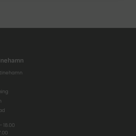
tinehamn
ristinehamn
ning
n
ad
– 18.00
7.00