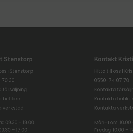
t Stenstorp
Kontakt Kris
l oss i Stenstorp
Hitta till oss i K
 70 30
0550-74 07 70
 försäljning
Kontakta försälj
 butiken
Kontakta butike
a verkstad
Kontakta verkst
: 09.30 – 18.00
Mån–Tors: 10.00 
09.30 – 17.00
Fredag: 10.00 – 1