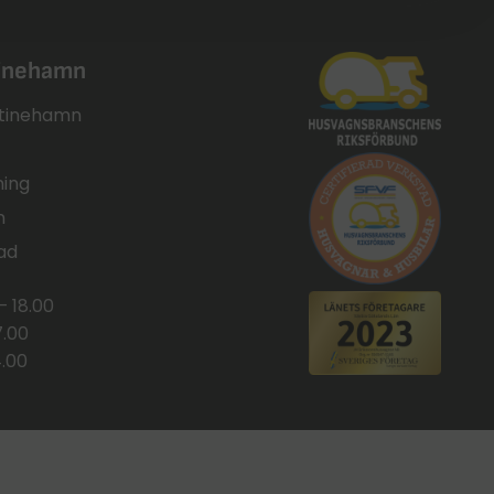
tinehamn
ristinehamn
ning
n
ad
– 18.00
7.00
4.00