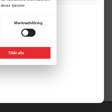
n 1/5: stängt
deras tjänster.
risti himmelsfärd
isti flygare: 14/5 10:00-14:00
Marknadsföring
ämdagen efter flygare (fredag): 10:00-17:00
ingstafton
n 23/5: stängt
Tillåt alla
Midsommarhelgen
edag, lördag samt söndag: stängt