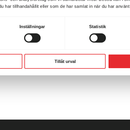
söndag. Mer info kommer.
De
har tillhandahållit eller som de har samlat in när du har använt 
Den 30/5-31/5 har vi extraöppet under helgen, mer info
K
kommer!
Kr
Inställningar
Statistik
Kl
P
De
Tillåt urval
Fr