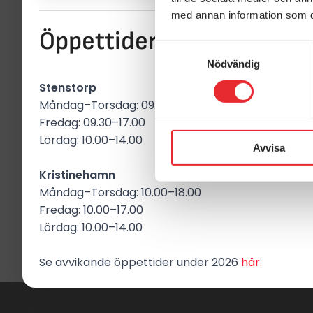
Fredag: 09.30–17.00
med annan information som du 
Lördag: 10.00–14.00
Öppettider i butikerna
Samtyckesval
Kristinehamn
Nödvändig
Måndag–Torsdag: 10.00–18.00
Stenstorp
Fredag: 10.00–17.00
Måndag–Torsdag: 09.30–18.00
Lördag: 10.00–14.00
Fredag: 09.30–17.00
Lördag: 10.00–14.00
Avvisa
Kristinehamn
Måndag–Torsdag: 10.00–18.00
Fredag: 10.00–17.00
Lördag: 10.00–14.00
Se avvikande öppettider under 2026
här.