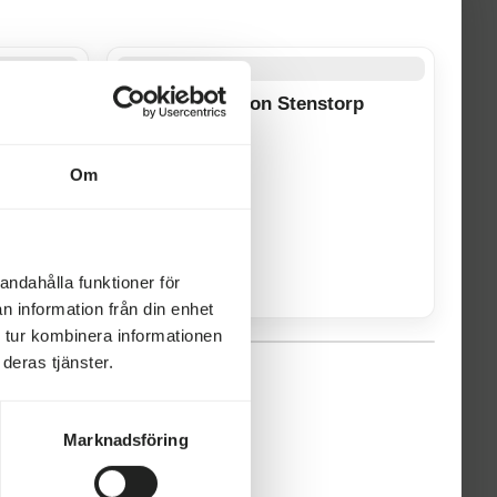
Robin Brewitz
Säljare
072-210 70 27
26
Månadens fordon Stenstorp
robin@erikssonshusvagnar.se
Björn Zetterström
Om
Säljare
072-602 36 21
bjorn@erikssonshusvagnar.se
andahålla funktioner för
n information från din enhet
 tur kombinera informationen
deras tjänster.
Marknadsföring