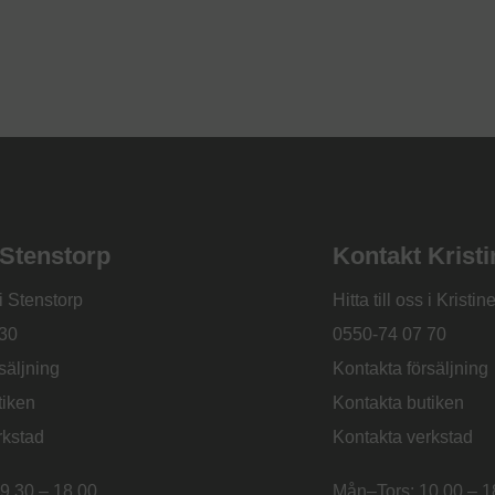
 Stenstorp
Kontakt Krist
 i Stenstorp
Hitta till oss i Krist
30
0550-74 07 70
säljning
Kontakta försäljning
tiken
Kontakta butiken
rkstad
Kontakta verkstad
9.30 – 18.00
Mån–Tors: 10.00 – 1