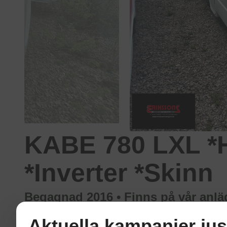
KABE 780 LXL *
*Inverter *Skinn
Begagnad 2016 • Finns på vår anl
Aktuella kampanjer jus