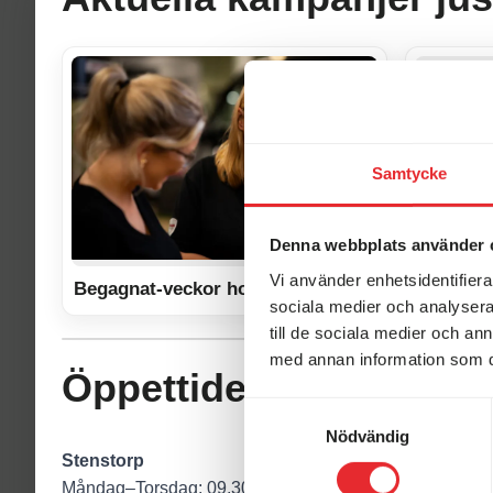
1 125 000 kr
Intresseanmälan
Bli uppringd
Vi köper
Räkna ut din månadskostnad
Samtycke
10 800 mil
5 bäddar
4 500 kg
Denna webbplats använder 
Vi använder enhetsidentifierar
Specifikationer
Begagnat-veckor hos Erikssons!
sociala medier och analysera 
till de sociala medier och a
UTFORMNING
med annan information som du 
Öppettider i butikerna
MÅTT & VIKT
Samtyckesval
Nödvändig
Stenstorp
MOTOR OCH DRIVLINA
Måndag–Torsdag: 09.30–18.00