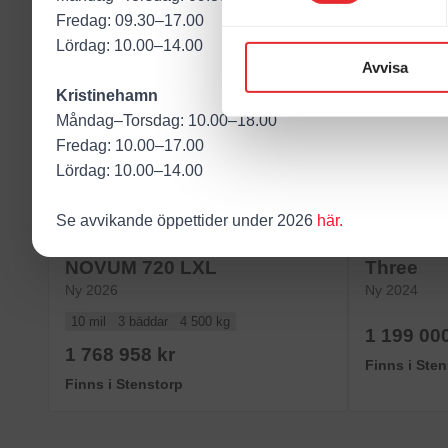
Fredag: 09.30–17.00
UTRUSTNING
Lördag: 10.00–14.00
Avvisa
Kristinehamn
Måndag–Torsdag: 10.00–18.00
Fredag: 10.00–17.00
Här hittar du fler lik
Lördag: 10.00–14.00
KABE
KABE
Se avvikande öppettider under 2026
här.
KABE TRAVEL MASTER
KABE AF
NOVUM 720 LXL
Three
Ny 2026
Ny 2024
10 mil
3 bäddar
4 500 kg
1 199 000
1 768 958 kr
Finns i Ste
Finns i Stenstorp