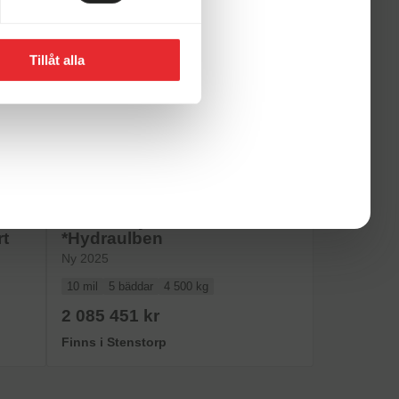
Tillåt alla
KABE
KABE Royal X 780 LXL
rt
*Hydraulben
Ny 2025
10 mil
5 bäddar
4 500 kg
2 085 451 kr
Finns i Stenstorp