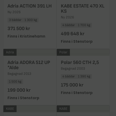
Adria ACTION 391 LH
KABE ESTATE 470 XL
KS
Ny 2026
Ny 2026
3 bäddar
1 300 kg
4 bäddar
1 700 kg
371 500 kr
499 648 kr
Finns i Kristinehamn
Finns i Stenstorp
Adria
Polar
Adria ADORA 512 UP
Polar 560 CTH 2,5
*Alde
Begagnad 2003
Begagnad 2013
4 bäddar
1 390 kg
1 500 kg
175 000 kr
199 000 kr
Finns i Stenstorp
Finns i Stenstorp
KABE
KABE