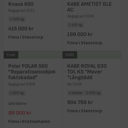
Knaus 650
KABE AMETIST GLE
AC
Begagnad 2021
Begagnad 2008
2 500 kg
1 420 kg
415 000 kr
199 000 kr
Finns i Stenstorp
Finns i Stenstorp
Polar
KABE
Polar POLAR 560
KABE ROYAL 630
”Reparatioonsobjek
TDL KS *Mover
fuktskadad”
*Långbädd
Begagnad 2008
Ny 2026
1 600 kg
4 bäddar
2 000 kg
904 766 kr
139 000 kr
Finns i Stenstorp
99 000 kr
Finns i Kristinehamn