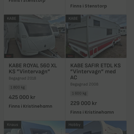
Finns i Stenstorp
Finns i Stenstorp
KABE
KABE
KABE ROYAL 560 XL
KABE SAFIR ETDL KS
KS ”Vintervagn”
”Vintervagn” med
AC
Begagnad 2018
Begagnad 2008
1 800 kg
1 600 kg
425 000 kr
229 000 kr
Finns i Kristinehamn
Finns i Kristinehamn
Knaus
Hobby