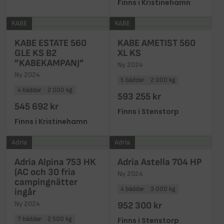
Finns i Kristinehamn
KABE
KABE
KABE ESTATE 560
KABE AMETIST 560
GLE KS B2
XL KS
”KABEKAMPANJ”
Ny 2024
Ny 2024
5 bäddar
2 000 kg
4 bäddar
2 000 kg
593 255 kr
545 692 kr
Finns i Stenstorp
Finns i Kristinehamn
Adria
Adria
Adria Alpina 753 HK
Adria Astella 704 HP
(AC och 30 fria
Ny 2024
campingnätter
4 bäddar
3 000 kg
ingår
Ny 2024
952 300 kr
7 bäddar
2 500 kg
Finns i Stenstorp