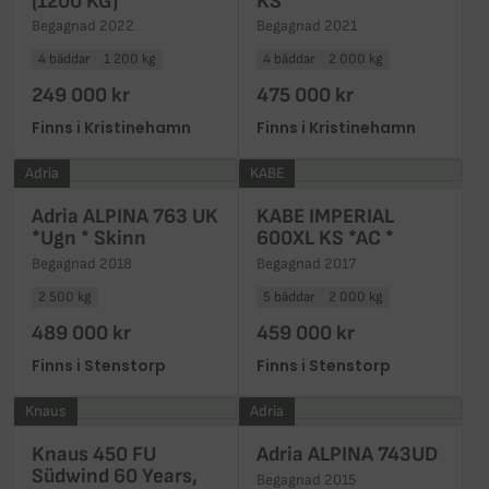
(1200 KG)
KS
Begagnad 2022
Begagnad 2021
4 bäddar
1 200 kg
4 bäddar
2 000 kg
249 000 kr
475 000 kr
Finns i Kristinehamn
Finns i Kristinehamn
Adria
KABE
Adria ALPINA 763 UK
KABE IMPERIAL
*Ugn * Skinn
600XL KS *AC *
Begagnad 2018
Begagnad 2017
2 500 kg
5 bäddar
2 000 kg
489 000 kr
459 000 kr
Finns i Stenstorp
Finns i Stenstorp
Knaus
Adria
Knaus 450 FU
Adria ALPINA 743UD
Südwind 60 Years,
Begagnad 2015