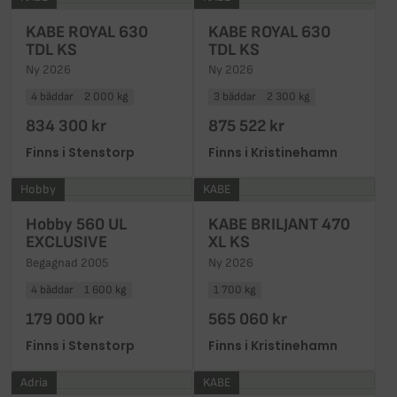
KABE ROYAL 630
KABE ROYAL 630
TDL KS
TDL KS
Ny 2026
Ny 2026
4 bäddar
2 000 kg
3 bäddar
2 300 kg
834 300 kr
875 522 kr
Finns i Stenstorp
Finns i Kristinehamn
Hobby
KABE
Hobby 560 UL
KABE BRILJANT 470
EXCLUSIVE
XL KS
Begagnad 2005
Ny 2026
4 bäddar
1 600 kg
1 700 kg
179 000 kr
565 060 kr
Finns i Stenstorp
Finns i Kristinehamn
Adria
KABE