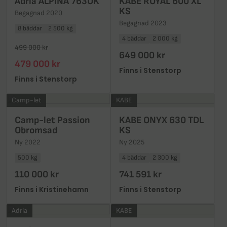
Adria ALPINA 763UK
KABE ROYAL 600 XL
KS
Begagnad 2020
Begagnad 2023
8 bäddar
2 500 kg
4 bäddar
2 000 kg
499 000 kr
649 000 kr
479 000 kr
Finns i Stenstorp
Finns i Stenstorp
Camp-let
KABE
Camp-let Passion
KABE ONYX 630 TDL
Obromsad
KS
Ny 2022
Ny 2025
500 kg
4 bäddar
2 300 kg
110 000 kr
741 591 kr
Finns i Kristinehamn
Finns i Stenstorp
Adria
KABE