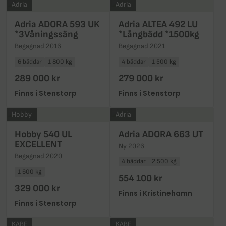
Adria
Adria
Adria ADORA 593 UK
Adria ALTEA 492 LU
*3Våningssäng
*Långbädd *1500kg
Begagnad 2016
Begagnad 2021
6 bäddar
1 800 kg
4 bäddar
1 500 kg
289 000 kr
279 000 kr
Finns i Stenstorp
Finns i Stenstorp
Hobby
Adria
Hobby 540 UL
Adria ADORA 663 UT
EXCELLENT
Ny 2026
Begagnad 2020
4 bäddar
2 500 kg
1 600 kg
554 100 kr
329 000 kr
Finns i Kristinehamn
Finns i Stenstorp
KABE
KABE