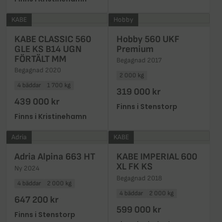
KABE
Hobby
KABE CLASSIC 560
Hobby 560 UKF
GLE KS B14 UGN
Premium
FÖRTÄLT MM
Begagnad 2017
Begagnad 2020
2 000 kg
4 bäddar
1 700 kg
319 000 kr
439 000 kr
Finns i Stenstorp
Finns i Kristinehamn
Adria
KABE
Adria Alpina 663 HT
KABE IMPERIAL 600
XL FK KS
Ny 2024
Begagnad 2018
4 bäddar
2 000 kg
4 bäddar
2 000 kg
647 200 kr
599 000 kr
Finns i Stenstorp