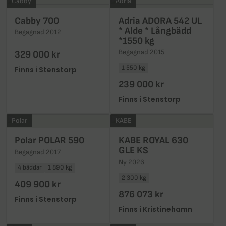
Cabby
Adria
Cabby 700
Adria ADORA 542 UL
* Alde * Långbädd
Begagnad 2012
*1550 kg
Begagnad 2015
329 000 kr
1 550 kg
Finns i Stenstorp
239 000 kr
Finns i Stenstorp
Polar
KABE
Polar POLAR 590
KABE ROYAL 630
GLE KS
Begagnad 2017
Ny 2026
4 bäddar
1 890 kg
2 300 kg
409 900 kr
876 073 kr
Finns i Stenstorp
Finns i Kristinehamn