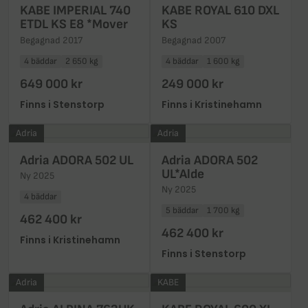
KABE IMPERIAL 740
KABE ROYAL 610 DXL
ETDL KS E8 *Mover
KS
Begagnad 2017
Begagnad 2007
4 bäddar
2 650 kg
4 bäddar
1 600 kg
649 000 kr
249 000 kr
Finns i Stenstorp
Finns i Kristinehamn
Adria
Adria
Adria ADORA 502 UL
Adria ADORA 502
UL*Alde
Ny 2025
Ny 2025
4 bäddar
5 bäddar
1 700 kg
462 400 kr
462 400 kr
Finns i Kristinehamn
Finns i Stenstorp
Adria
KABE