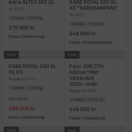
Adria ALTEA 502 UL
KABE ROYAL 520 XL
KS ”KABEKAMPANJ”
Ny 2025
Ny 2025
5 bäddar
1 500 kg
4 bäddar
2 000 kg
379 900 kr
648 000 kr
Finns i Stenstorp
Finns i Kristinehamn
KABE
Polar
KABE ROYAL 600 XL
Polar 590 CTH
FK KS
Edition*Mkt
Välvårdad
Begagnad 2020
2205:-/mån
4 bäddar
1 900 kg
Begagnad 2019
569 000 kr
5 bäddar
2 000 kg
499 000 kr
449 000 kr
Finns i Stenstorp
Finns i Stenstorp
KABE
KABE