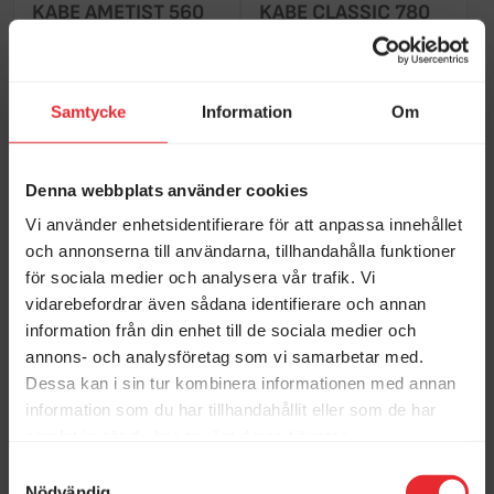
KABE AMETIST 560
KABE CLASSIC 780
GLE KS B2
DGDL KS
Aktuella kampanjer just nu
Ny 2026
Begagnad 2017
2 000 kg
2 100 kg
Samtycke
Information
Om
637 933 kr
465 000 kr
Finns i Stenstorp
Finns i Stenstorp
Denna webbplats använder cookies
KABE
Hobby
Vi använder enhetsidentifierare för att anpassa innehållet
KABE ROYAL 560 XL
Hobby 560 CFE
och annonserna till användarna, tillhandahålla funktioner
Begagnat-veckor hos
Vi köper din husbil!
KS
EXCELLENT *Alde*
Erikssons!
för sociala medier och analysera vår trafik. Vi
Begagnad 2020
Begagnad 2013
vidarebefordrar även sådana identifierare och annan
information från din enhet till de sociala medier och
5 bäddar
2 000 kg
5 bäddar
1 750 kg
annons- och analysföretag som vi samarbetar med.
459 000 kr
229 000 kr
Dessa kan i sin tur kombinera informationen med annan
Finns i Stenstorp
Finns i Stenstorp
information som du har tillhandahållit eller som de har
samlat in när du har använt deras tjänster.
KABE
Adria
Elmia Husvagn Husbil
Samtyckesval
Månadens fordon
KABE ROYAL 560
Adria ALPINA 753 UP
2026
Nödvändig