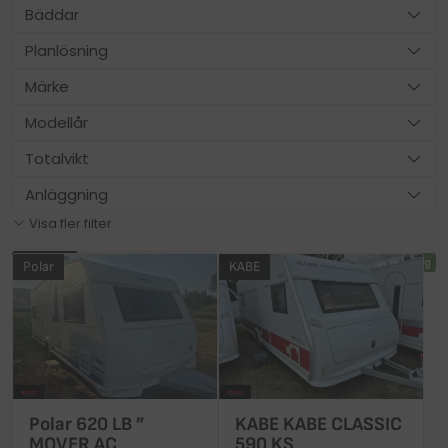
Bäddar
Planlösning
Märke
Modellår
Totalvikt
Anläggning
Visa fler filter
Senaste
Högst pris
Lägst pris
118 fordon matchar din sökning
Polar
KABE
Polar 620 LB ”
KABE KABE CLASSIC
MOVER AC
590 KS