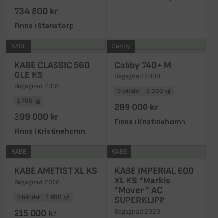
734 800 kr
Finns i Stenstorp
KABE
Cabby
KABE CLASSIC 560
Cabby 740+ M
GLE KS
Begagnad 2009
Begagnad 2018
6 bäddar
2 000 kg
1 700 kg
289 000 kr
399 000 kr
Finns i Kristinehamn
Finns i Kristinehamn
KABE
KABE
KABE AMETIST XL KS
KABE IMPERIAL 600
XL KS *Markis
Begagnad 2008
*Mover * AC
4 bäddar
1 600 kg
SUPERKLIPP
Begagnad 2020
215 000 kr