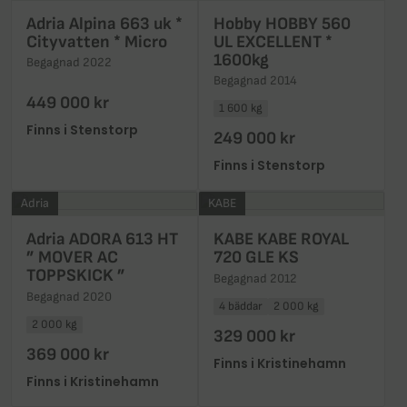
Adria Alpina 663 uk *
Hobby HOBBY 560
Cityvatten * Micro
UL EXCELLENT *
1600kg
Begagnad 2022
Begagnad 2014
449 000 kr
1 600 kg
Finns i Stenstorp
249 000 kr
Finns i Stenstorp
Adria
KABE
Adria ADORA 613 HT
KABE KABE ROYAL
” MOVER AC
720 GLE KS
TOPPSKICK ”
Begagnad 2012
Begagnad 2020
4 bäddar
2 000 kg
2 000 kg
329 000 kr
369 000 kr
Finns i Kristinehamn
Finns i Kristinehamn