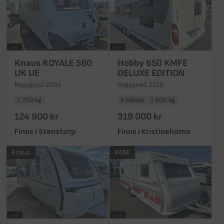
Knaus ROYALE 580
Hobby 650 KMFE
UK UE
DELUXE EDITION
Begagnad 2004
Begagnad 2018
1 700 kg
4 bäddar
1 900 kg
124 900 kr
319 000 kr
Finns i Stenstorp
Finns i Kristinehamn
Knaus
KABE