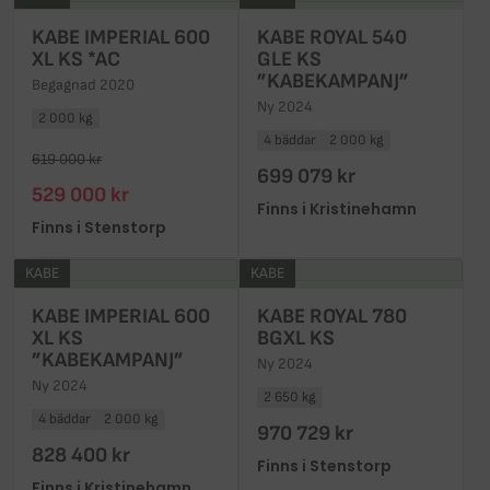
KABE IMPERIAL 600
KABE ROYAL 540
XL KS *AC
GLE KS
”KABEKAMPANJ”
Begagnad 2020
Ny 2024
2 000 kg
4 bäddar
2 000 kg
619 000 kr
699 079 kr
529 000 kr
Finns i Kristinehamn
Finns i Stenstorp
KABE
KABE
KABE IMPERIAL 600
KABE ROYAL 780
XL KS
BGXL KS
”KABEKAMPANJ”
Ny 2024
Ny 2024
2 650 kg
4 bäddar
2 000 kg
970 729 kr
828 400 kr
Finns i Stenstorp
Finns i Kristinehamn