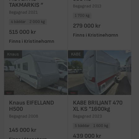
TAKMARKIS ”
Begagnad 2013
Begagnad 2021
1 700 kg
4 bäddar
2 000 kg
279 000 kr
515 000 kr
Finns i Kristinehamn
Finns i Kristinehamn
Knaus
KABE
Knaus EIFELLAND
KABE BRILJANT 470
H500
XL KS *1600kg
Begagnad 2008
Begagnad 2023
5 bäddar
1 600 kg
145 000 kr
439 000 kr