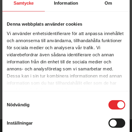
Fredag: 10.00–17.00
Fredag: 10.00–17.00
Samtycke
Information
Om
Avvikande öppettider
Kontakta vår säljare Robin!
Lördag: 10.00–14.00
Lördag: 10.00–14.00
Telefon:
Telefon:
0550-74 07 70
0550-74 07 70
Denna webbplats använder cookies
Robin Brewitz
Avvikande öppettider
Avvikande öppettider
Säljare
Vi använder enhetsidentifierare för att anpassa innehållet
och annonserna till användarna, tillhandahålla funktioner
Begagnat-veckor hos
Vi köper din husbil!
0500-45 70 30
Erikssons!
för sociala medier och analysera vår trafik. Vi
0722-10 70 27
vidarebefordrar även sådana identifierare och annan
robin@erikssonshusvagnar.se
information från din enhet till de sociala medier och
annons- och analysföretag som vi samarbetar med.
Dessa kan i sin tur kombinera informationen med annan
information som du har tillhandahållit eller som de har
samlat in när du har använt deras tjänster.
Samtyckesval
Månadens fordon
Nödvändig
Stenstorp
Inställningar
Öppettider i butikerna