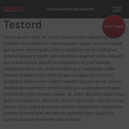
HUSVAGNAR
HUSBILAR
VANS
Testord
Husvagnar
Husbilar
Vans
ÖPPETTIDER
Lorem ipsum dolor sit amet consectetur adipisicing elit.
Alla husvagnar
Alla husbilar
Alla vans & plåtisar
Incidunt rem deserunt consequuntur atque ex non impedit
Nya husvagnar
Nya husbilar
Nya vans
quisquam, nemo quibusdam cupiditate rerum. Voluptas
ratione eaque impedit iste voluptate eligendi unde aliquam
Begagnade husvagnar
Begagnade husbilar
Begagnade vans
aut earum modi, aliquid accusantium ut, perferendis
voluptates error eos dolor veniam ipsa. Voluptate, nulla
Stora husvagnar
Stora husbilar
Adria vans
eveniet quidem non, ullam id quis perspiciatis nostrum
excepturi autem iste mollitia repellat obcaecati vel. Ipsam
Små husvagnar
Små husbilar
Kabe Vans
mollitia accusantium omnis nobis quo unde ipsa cumque,
Kabe husvagnar
Kabe husbilar
molestiae modi veniam saepe. At, enim aliquam aspernatur
Köpa fordon
quas consequatur delectus doloremque nam ratione totam
Adria husvagnar
Adria husbilar
ipsum, error culpa ducimus veritatis voluptatem asperiores
Vi köper din husbil!
dolores recusandae obcaecati repudiandae cupiditate
commodi beatae eveniet assumenda.
Köpa fordon
Köpa fordon
Kontakta en säljare