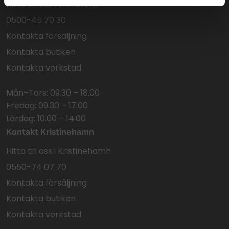
Hitta till oss i Stenstorp
0500-45 70 30
Kontakta försäljning
Kontakta butiken
Kontakta verkstad
Mån–Tors: 09.30 – 18.00
Fredag: 09.30 – 17.00
Lördag: 10.00 – 14.00
Kontakt Kristinehamn
Hitta till oss i Kristinehamn
0550-74 07 70
Kontakta försäljning
Kontakta butiken
Kontakta verkstad