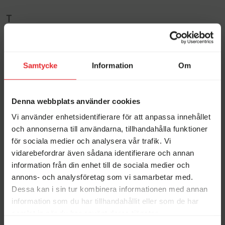
Fredag: 10.00–17.00
Fredag: 10.00–17.00
Avvikande öppettider
Lördag: 10.00–14.00
Lördag: 10.00–14.00
T
Telefon:
Telefon:
0550-74 07 70
0550-74 07 70
Aktuella kampanjer just nu
Testord
Avvikande öppettider
Avvikande öppettider
Samtycke
Information
Om
Å
Denna webbplats använder cookies
Vi använder enhetsidentifierare för att anpassa innehållet
Ångermanland
och annonserna till användarna, tillhandahålla funktioner
Begagnat-veckor hos
Vi köper din husbil!
Erikssons!
för sociala medier och analysera vår trafik. Vi
vidarebefordrar även sådana identifierare och annan
information från din enhet till de sociala medier och
Ö
annons- och analysföretag som vi samarbetar med.
Dessa kan i sin tur kombinera informationen med annan
information som du har tillhandahållit eller som de har
Ökenråtta
samlat in när du har använt deras tjänster.