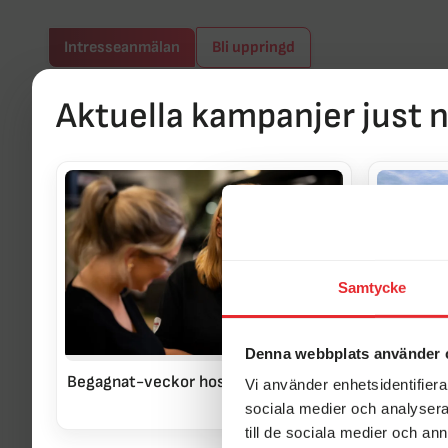
Intresseanmälan
Bli uppringd
Räkna ut din månadskostnad
Aktuella kampanjer just 
2 000 kg
Beskrivning
Takmonterad markis, Mover, Vagnen är ett förmedlings
detta fordon
Samtycke
Specifikationer
Denna webbplats använder 
Begagnat-veckor hos Erikssons!
Vi köper d
Vi använder enhetsidentifierar
UTFORMNING
sociala medier och analysera 
till de sociala medier och a
MÅTT & VIKT