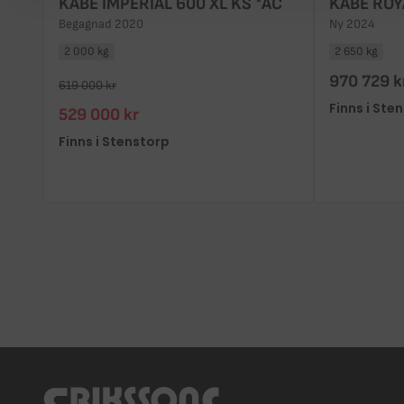
KABE IMPERIAL 600 XL KS *AC
KABE ROY
Begagnad 2020
Ny 2024
2 000 kg
2 650 kg
970 729 k
619 000 kr
Finns i Ste
529 000 kr
Finns i Stenstorp