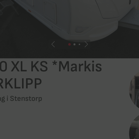
Alla vans & plåtisar
Vi köper din husbil!
Kabe husvagnar
Adria husbilar
Nya vans
Kontakta en säljare
Adria husvagnar
Begagnade vans
Adria vans
Kabe Vans
 XL KS *Markis
RKLIPP
ng i
Stenstorp