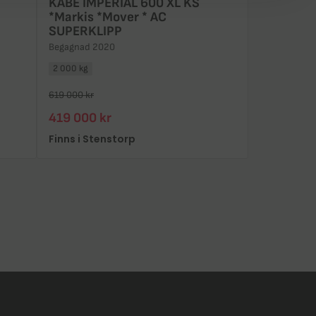
KABE IMPERIAL 600 XL KS
*Markis *Mover * AC
SUPERKLIPP
Begagnad 2020
2 000 kg
619 000 kr
419 000 kr
Finns i Stenstorp