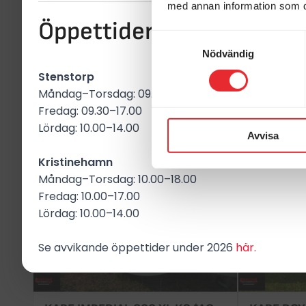
med annan information som du 
Öppettider i butikerna
UTRUSTNING
Samtyckesval
Nödvändig
Stenstorp
Måndag–Torsdag: 09.30–18.00
Fredag: 09.30–17.00
Här hittar du fler likn
Lördag: 10.00–14.00
Avvisa
KABE
KABE
Kristinehamn
Måndag–Torsdag: 10.00–18.00
Fredag: 10.00–17.00
Lördag: 10.00–14.00
Se avvikande öppettider under 2026
här.