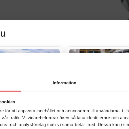
nu
objekt vi tar därav inte inbyte på
Information
cookies
in husbil!
Elmia Husvagn Husbil 2026
e för att anpassa innehållet och annonserna till användarna, tillh
vår trafik. Vi vidarebefordrar även sådana identifierare och anna
nnons- och analysföretag som vi samarbetar med. Dessa kan i sin