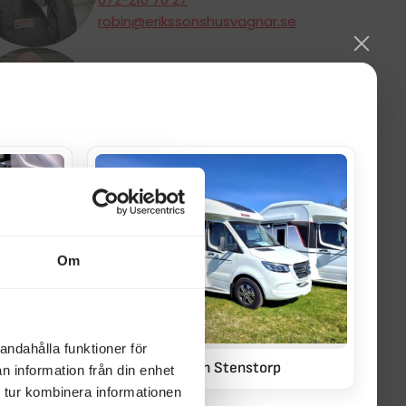
robin@erikssonshusvagnar.se
Johan Alfredsson
Säljare
072-210 77 90
johan@erikssonshusvagnar.se
Om
andahålla funktioner för
Månadens fordon Stenstorp
n information från din enhet
 tur kombinera informationen