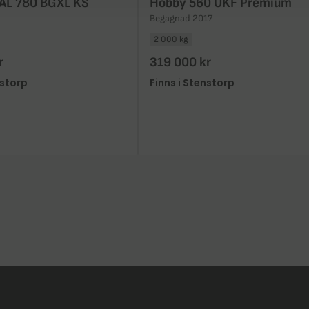
AL 780 BGXL KS
Hobby 560 UKF Premium
Begagnad 2017
2 000 kg
r
319 000 kr
nstorp
Finns i Stenstorp