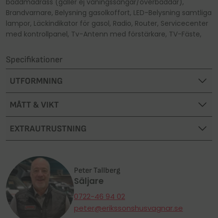
bäddmadrass (gäller ej våningssängar/överbäddar),
Fredag: 10.00–17.00
Fredag: 10.00–17.00
Avvikande öppettider
Lördag: 10.00–14.00
Lördag: 10.00–14.00
Brandvarnare, Belysning gasolkoffort, LED-Belysning samtliga
Telefon:
Telefon:
0550-74 07 70
0550-74 07 70
lampor, Läckindikator för gasol, Radio, Router, Servicecenter
med kontrollpanel, Tv-Antenn med förstärkare, TV-Fäste,
Avvikande öppettider
Avvikande öppettider
Specifikationer
UTFORMNING
MÅTT & VIKT
EXTRAUTRUSTNING
Peter Tallberg
Säljare
0722-46 94 02
peter@erikssonshusvagnar.se