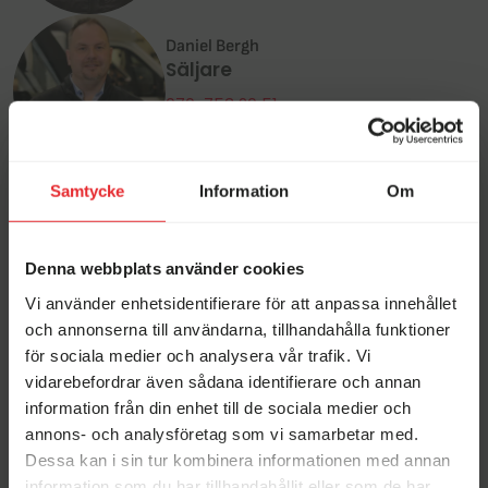
Daniel Bergh
Säljare
070-753 20 51
daniel@erikssonshusvagnar.se
Aktuella kampanjer just nu
Samtycke
Information
Om
Här hittar du fler liknande husvagnar
KABE
KABE
Denna webbplats använder cookies
Vi använder enhetsidentifierare för att anpassa innehållet
och annonserna till användarna, tillhandahålla funktioner
Begagnat-veckor hos
Vi köper din husbil!
Erikssons!
för sociala medier och analysera vår trafik. Vi
vidarebefordrar även sådana identifierare och annan
information från din enhet till de sociala medier och
annons- och analysföretag som vi samarbetar med.
KABE ROYAL 540
KABE ESTATE 560
GLE KS
GLE KS B2
Dessa kan i sin tur kombinera informationen med annan
"KABEKAMPANJ"
"KABEKAMPANJ"
information som du har tillhandahållit eller som de har