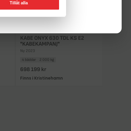
Tillåt alla
KABE ONYX 630 TDL KS E2
"KABEKAMPANJ"
Ny 2023
4 bäddar
2 000 kg
698 199 kr
Finns i Kristinehamn