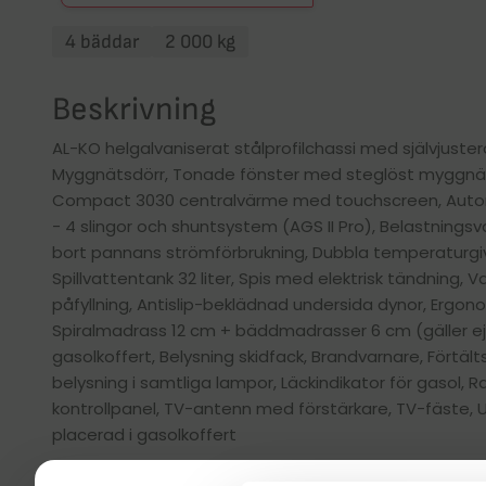
4 bäddar
2 000 kg
Beskrivning
AL-KO helgalvaniserat stålprofilchassi med självjust
Myggnätsdörr, Tonade fönster med steglöst myggnät
Compact 3030 centralvärme med touchscreen, Auto
- 4 slingor och shuntsystem (AGS II Pro), Belastnings
bort pannans strömförbrukning, Dubbla temperaturgiva
Spillvattentank 32 liter, Spis med elektrisk tändning,
påfyllning, Antislip-beklädnad undersida dynor, Ergon
Spiralmadrass 12 cm + bäddmadrasser 6 cm (gäller ej
gasolkoffert, Belysning skidfack, Brandvarnare, Förtält
belysning i samtliga lampor, Läckindikator för gasol, 
kontrollpanel, TV-antenn med förstärkare, TV-fäste, Ut
placerad i gasolkoffert