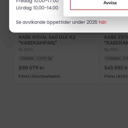
Fredag: 10.00–17.00
Avvisa
Lördag: 10.00–14.00
Se avvikande öppettider under 2026
här.
KABE ROYAL 540 GLE KS
KABE EST
"KABEKAMPANJ"
"KABEKA
Ny 2024
Ny 2024
4 bäddar
2 000 kg
4 bäddar
2 
699 079 kr
545 692 k
Finns i Kristinehamn
Finns i Kri