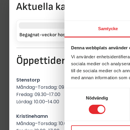
Specifikationer
Aktuella kampanjer just 
UTFORMNING
Samtycke
Begagnat-veckor hos Erikssons!
Vi köper d
MÅTT & VIKT
Denna webbplats använder 
EXTRAUTRUSTNING
Vi använder enhetsidentifierar
Öppettider i butikerna
sociala medier och analysera 
till de sociala medier och a
med annan information som du 
Stenstorp
Här hittar du fler likn
Måndag–Torsdag: 09.30–18.00
Samtyckesval
Fredag: 09.30–17.00
Nödvändig
Lördag: 10.00–14.00
KABE
KABE
Kristinehamn
Måndag–Torsdag: 10.00–18.00