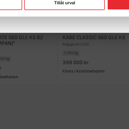
Tillåt urval
ATE 560 GLE KS B2
KABE CLASSIC 560 GLE KS
MPANJ"
Begagnad 2018
1 700 kg
000 kg
399 000 kr
r
Finns i Kristinehamn
stinehamn