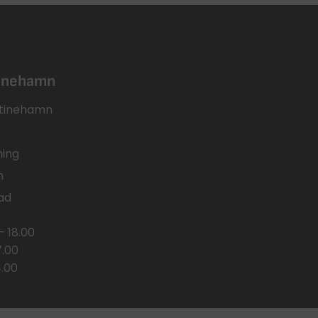
tinehamn
ristinehamn
ning
n
ad
– 18.00
7.00
4.00