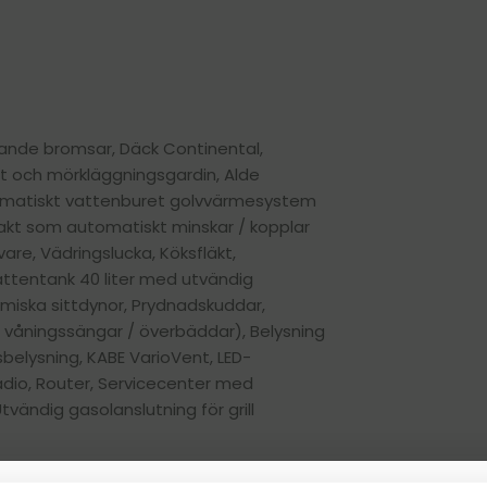
Alla vans & plåtisar
Vi köper din husbil!
Kabe husvagnar
Adria husbilar
Nya vans
Kontakta en säljare
Adria husvagnar
Begagnade vans
Adria vans
erande bromsar, Däck Continental,
 och mörkläggningsgardin, Alde
Kabe Vans
matiskt vattenburet golvvärmesystem
vakt som automatiskt minskar / kopplar
re, Vädringslucka, Köksfläkt,
 Vattentank 40 liter med utvändig
omiska sittdynor, Prydnadskuddar,
 våningssängar / överbäddar), Belysning
sbelysning, KABE VarioVent, LED-
Radio, Router, Servicecenter med
vändig gasolanslutning för grill