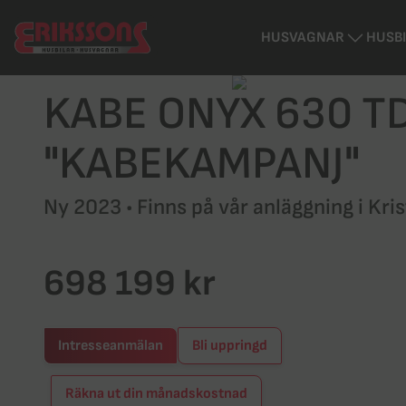
HUSVAGNAR
HUSB
KABE ONYX 630 TD
"KABEKAMPANJ"
Ny 2023 • Finns på vår anläggning i
Kri
698 199 kr
Intresseanmälan
Bli uppringd
Räkna ut din månadskostnad