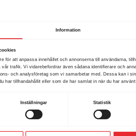
nu
Information
in husbil!
Elmia Husvagn Husbil 2026
cookies
e för att anpassa innehållet och annonserna till användarna, tillh
vår trafik. Vi vidarebefordrar även sådana identifierare och anna
nnons- och analysföretag som vi samarbetar med. Dessa kan i sin
har tillhandahållit eller som de har samlat in när du har använt 
ande husvagnar
Inställningar
Statistik
KABE