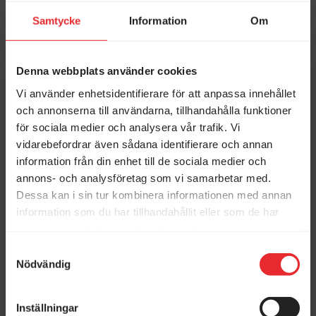
Samtycke
Information
Om
Robin Brewitz
Säljare
Aktuella kampanjer just nu
072-210 70 27
Denna webbplats använder cookies
robin@erikssonshusvagnar.se
Vi använder enhetsidentifierare för att anpassa innehållet
och annonserna till användarna, tillhandahålla funktioner
Begagnat-veckor hos
Vi köper din husbil!
för sociala medier och analysera vår trafik. Vi
Erikssons!
Här hittar du fler liknande husvagnar
vidarebefordrar även sådana identifierare och annan
information från din enhet till de sociala medier och
Adria
KABE
annons- och analysföretag som vi samarbetar med.
Elmia Husvagn Husbil
Månadens fordon
Dessa kan i sin tur kombinera informationen med annan
2026
Stenstorp
information som du har tillhandahållit eller som de har
samlat in när du har använt deras tjänster.
Samtyckesval
Öppettider i butikerna
Nödvändig
Adria Alpina 663 HT
KABE AMETIST 560
XL KS
Stenstorp
Ny 2024
Inställningar
Måndag–Torsdag: 09.30–18.00
Ny 2024