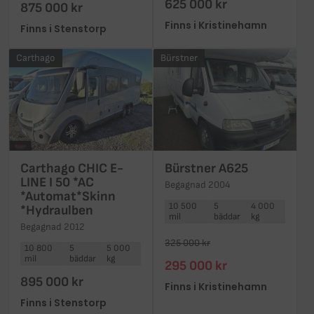
625 000 kr
875 000 kr
Finns i Kristinehamn
Finns i Stenstorp
Carthago
Bürstner
Carthago CHIC E-
Bürstner A625
LINE I 50 *AC
Begagnad 2004
*Automat*Skinn
10 500
5
4 000
*Hydraulben
mil
bäddar
kg
Begagnad 2012
325 000 kr
10 800
5
5 000
mil
bäddar
kg
295 000 kr
895 000 kr
Finns i Kristinehamn
Finns i Stenstorp