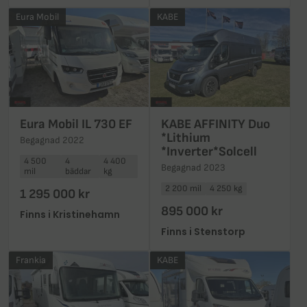
Eura Mobil
KABE
Eura Mobil IL 730 EF
KABE AFFINITY Duo
*Lithium
Begagnad 2022
*Inverter*Solcell
4 500
4
4 400
Begagnad 2023
mil
bäddar
kg
2 200 mil
4 250 kg
1 295 000 kr
895 000 kr
Finns i Kristinehamn
Finns i Stenstorp
Frankia
KABE