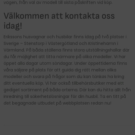
vägen, från val av modell till sista påskriften vid köp.
Välkommen att kontakta oss
idag!
Erikssons husvagnar och husbilar finns idag på två platser i
Sverige – Stenstorp i Västergötland och Kristinehamn i
Värmland. På båda ställena finns stora utställningshallar där
du får möjlighet att titta närmare på olika modeller. Vi har
öppet alla dagar utom söndagar. Under öppettiderna finns
våra säljare på plats för att guida dig rätt mellan olika
modeller och svara på frågor som du kan tänkas ha kring
ditt eventuella köp. Vi har också tillbehörsbutiker med ett
gediget sortiment på båda orterna. Där kan du hitta allt från
inredning till säkerhetslösningar för din husbil. Ta en titt på
det begagnade utbudet på webbplatsen redan nu!