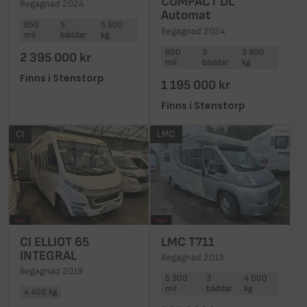
COMPACT DL *
Begagnad 2024
Automat
650
5
5 500
Begagnad 2024
mil
bäddar
kg
600
3
3 800
2 395 000 kr
mil
bäddar
kg
Finns i Stenstorp
1 195 000 kr
Finns i Stenstorp
CI
LMC
CI ELLIOT 65
LMC T711
INTEGRAL
Begagnad 2013
Begagnad 2019
5 300
3
4 000
mil
bäddar
kg
4 400 kg