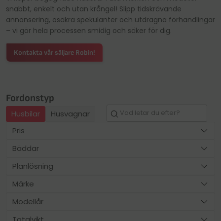
Fredag: 10.00–17.00
Fredag: 10.00–17.00
Avvikande öppettider
snabbt, enkelt och utan krångel! Slipp tidskrävande
Lördag: 10.00–14.00
Lördag: 10.00–14.00
annonsering, osäkra spekulanter och utdragna förhandlingar
Telefon:
Telefon:
0550-74 07 70
0550-74 07 70
– vi gör hela processen smidig och säker för dig.
Avvikande öppettider
Avvikande öppettider
Kontakta vår säljare Robin!
Fordonstyp
Husbilar
Husvagnar
Pris
Bäddar
Planlösning
Märke
Modellår
Totalvikt