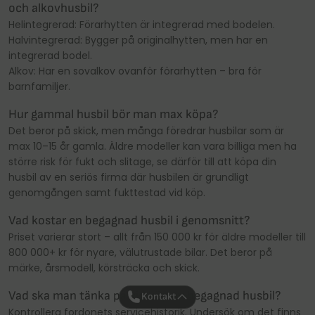
och alkovhusbil?
Helintegrerad: Förarhytten är integrerad med bodelen.
Halvintegrerad: Bygger på originalhytten, men har en
integrerad bodel.
Alkov: Har en sovalkov ovanför förarhytten – bra för
barnfamiljer.
Hur gammal husbil bör man max köpa?
Det beror på skick, men många föredrar husbilar som är
max 10–15 år gamla. Äldre modeller kan vara billiga men ha
större risk för fukt och slitage, se därför till att köpa din
husbil av en seriös firma där husbilen är grundligt
genomgången samt fukttestad vid köp.
Vad kostar en begagnad husbil i genomsnitt?
Priset varierar stort – allt från 150 000 kr för äldre modeller till
800 000+ kr för nyare, välutrustade bilar. Det beror på
märke, årsmodell, körsträcka och skick.
Vad ska man tänka på vid köp av begagnad husbil?
Kontakt
Kontrollera fordonets servicehistorik. Undersök om det finns