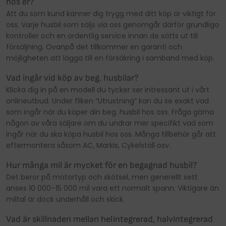
hos er?
Att du som kund känner dig trygg med ditt köp är viktigt för
oss. Varje husbil som säljs via oss genomgår därför grundliga
kontroller och en ordentlig service innan de sätts ut till
försäljning. Ovanpå det tillkommer en garanti och
möjligheten att lägga till en försäkring i samband med köp.
Vad ingår vid köp av beg. husbilar?
Klicka dig in på en modell du tycker ser intressant ut i vårt
onlineutbud. Under fliken ”Utrustning” kan du se exakt vad
som ingår när du köper din beg. husbil hos oss. Fråga gärna
någon av våra säljare om du undrar mer specifikt vad som
ingår när du ska köpa husbil hos oss. Många tillbehör går att
eftermontera såsom AC, Markis, Cykelställ osv.
Hur många mil är mycket för en begagnad husbil?
Det beror på motortyp och skötsel, men generellt sett
anses 10 000–15 000 mil vara ett normalt spann. Viktigare än
miltal är dock underhåll och skick.
Vad är skillnaden mellan helintegrerad, halvintegrerad