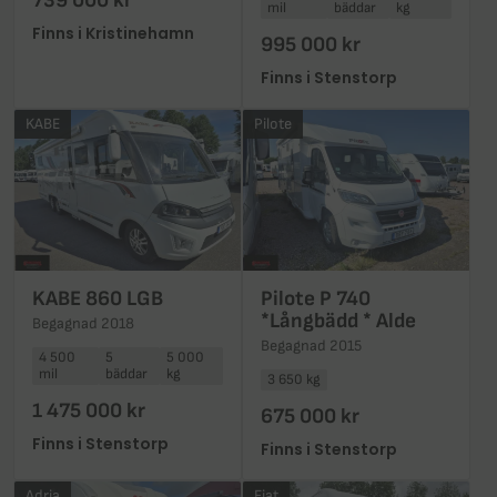
739 000 kr
mil
bäddar
kg
Finns i Kristinehamn
995 000 kr
Finns i Stenstorp
KABE
Pilote
KABE 860 LGB
Pilote P 740
*Långbädd * Alde
Begagnad 2018
Begagnad 2015
4 500
5
5 000
mil
bäddar
kg
3 650 kg
1 475 000 kr
675 000 kr
Finns i Stenstorp
Finns i Stenstorp
Adria
Fiat