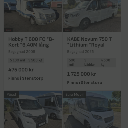
Hobby T 600 FC *B-
KABE Novum 750 T
Kort *6,40M lång
*Lithium *Royal
Begagnad 2009
Begagnad 2025
5 100 mil
3 500 kg
500
3
4 500
mil
bäddar
kg
475 000 kr
1 725 000 kr
Finns i Stenstorp
Finns i Stenstorp
Pössl
Eura Mobil