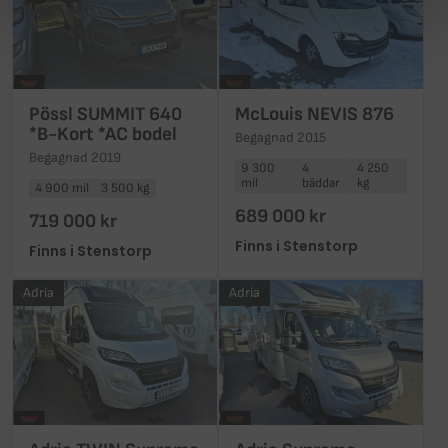
Pössl SUMMIT 640
McLouis NEVIS 876
*B-Kort *AC bodel
Begagnad 2015
Begagnad 2019
9 300
4
4 250
mil
bäddar
kg
4 900 mil
3 500 kg
689 000 kr
719 000 kr
Finns i Stenstorp
Finns i Stenstorp
Adria
Adria