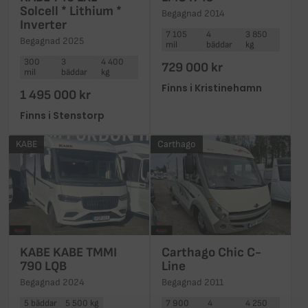
Solcell * Lithium *
Begagnad 2014
Inverter
7 105
4
3 850
Begagnad 2025
mil
bäddar
kg
300
3
4 400
729 000 kr
mil
bäddar
kg
Finns i Kristinehamn
1 495 000 kr
Finns i Stenstorp
KABE
Carthago
KABE KABE TMMI
Carthago Chic C-
790 LQB
Line
Begagnad 2024
Begagnad 2011
5 bäddar
5 500 kg
7 900
4
4 250