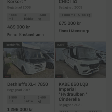
Körkort ”
CHIC I 51
Begagnad 2008
Begagnad 2009
5 000
3
3 500
11 000 mil
5 200 kg
mil
bäddar
kg
675 000 kr
489 000 kr
Finns i Stenstorp
Finns i Kristinehamn
Dethleffs
KABE
Dethleffs XL-I 7850
KABE 860 LQB
Imperial
Begagnad 2017
*Hydraulben *
8 500
5
5 400
Cinderella
mil
bäddar
kg
Begagnad 2021
1 299 000 kr