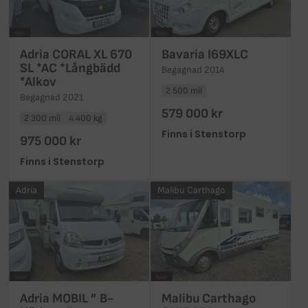
Adria CORAL XL 670
Bavaria I69XLC
SL *AC *Långbädd
Begagnad 2014
*Alkov
2 500 mil
Begagnad 2021
579 000 kr
2 300 mil
4 400 kg
Finns i Stenstorp
975 000 kr
Finns i Stenstorp
Adria
Malibu Carthago
Adria MOBIL ” B-
Malibu Carthago