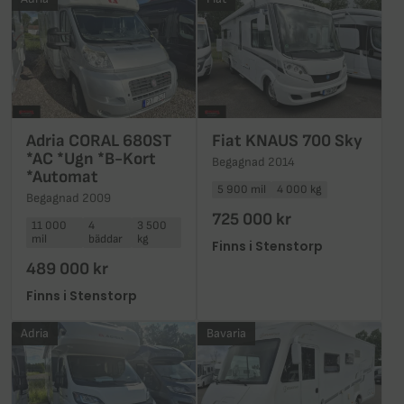
Adria CORAL 680ST
Fiat KNAUS 700 Sky
*AC *Ugn *B-Kort
Begagnad 2014
*Automat
5 900 mil
4 000 kg
Begagnad 2009
725 000 kr
11 000
4
3 500
mil
bäddar
kg
Finns i Stenstorp
489 000 kr
Finns i Stenstorp
Adria
Bavaria