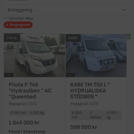
Anläggning
Visa fler filter
Begagnad
Senaste
Högst pris
Lägst pris
55 fordon matchar din sökning
Pilote
KABE
Pilote P 746
KABE TM 750 L ”
*Hydraulben * AC
HYDRUALISKA
*Queenbed
STÖDBEN ”
Begagnad 2023
Begagnad 2009
2 350 mil
4 250 kg
6 200
3
4 250
mil
bäddar
kg
1 045 000 kr
599 000 kr
Finns i Stenstorp