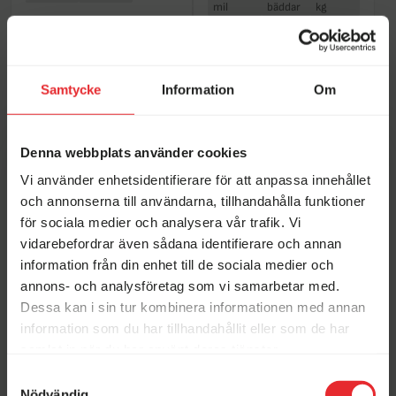
mil
bäddar
kg
2 395 000 kr
719 000 kr
Finns i Stenstorp
Finns i Kristinehamn
Samtycke
Information
Om
KABE
KABE
Aktuella kampanjer just nu
Denna webbplats använder cookies
Vi använder enhetsidentifierare för att anpassa innehållet
och annonserna till användarna, tillhandahålla funktioner
Begagnat-veckor hos
Vi köper din husbil!
för sociala medier och analysera vår trafik. Vi
Erikssons!
KABE 810 LB
KABE KABE TM I 760
vidarebefordrar även sådana identifierare och annan
LGB *Hydrauliska
Begagnad 2014
information från din enhet till de sociala medier och
stödben*
annons- och analysföretag som vi samarbetar med.
4 600 mil
4 500 kg
Begagnad 2016
Elmia Husvagn Husbil
Månadens fordon
Dessa kan i sin tur kombinera informationen med annan
1 095 000 kr
2026
Stenstorp
6 500
5
4 500
information som du har tillhandahållit eller som de har
mil
bäddar
kg
Finns i Stenstorp
samlat in när du har använt deras tjänster.
1 129 000 kr
Samtyckesval
Öppettider i butikerna
Finns i Stenstorp
Nödvändig