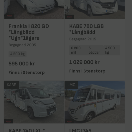
Frankia I 820 GD
KABE 780 LGB
*Långbädd
*Långbädd
*Ugn*1ägare
Begagnad 2015
Begagnad 2005
6 800
5
4 500
mil
bäddar
kg
4 500 kg
1 029 000 kr
595 000 kr
Finns i Stenstorp
Finns i Stenstorp
KABE
LMC
KABE 740 LXL *
LMC I745