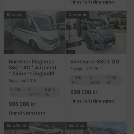
Finns i Kristinehamn
Bürstner
Vantourer
Bürstner Elegance
Vantourer 630 L GO
840 * AC * Automat
Begagnad 2026
* Skinn *Långbädd
1 320
3
3 500
Begagnad 2015
mil
bäddar
kg
5 400
5
5 000
899 000 kr
mil
bäddar
kg
Finns i Kristinehamn
995 000 kr
Finns i Stenstorp
Eura Mobil
Bürstner