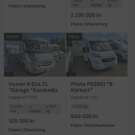
3 800
5
5 500
mil
bäddar
kg
Finns i Stenstorp
2 195 000 kr
Finns i Stenstorp
Hymer
Pilote
Hymer B 614 CL
Pilote P650GJ ”B-
*Garage *Kamkedja
Körkort”
Begagnad 2008
Begagnad 2017
11 000
4
4 000
3 500 kg
mil
bäddar
kg
649 000 kr
525 000 kr
Finns i Kristinehamn
Finns i Stenstorp