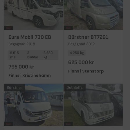
Eura Mobil 730 EB
Bürstner BT7291
Begagnad 2018
Begagnad 2012
5 615
3
3 650
4 250 kg
mil
bäddar
kg
625 000 kr
795 000 kr
Finns i Stenstorp
Finns i Kristinehamn
Bürstner
Dethleffs