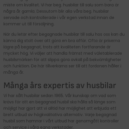
miste om kvalitet. Vi har beg. husbilar till salu som bara är
några år gamla. Dessutom blir alla våra beg. husbilar
servade och kontrollerade i vår egen verkstad innan de
kommer ut till försäljning.
När du letar efter begagnade husbilar till salu hos oss kan du
känna dig stolt över att göra en bra affär. Ofta är priserna
lägre på begagnat, trots att kvaliteten fortfarande är
mycket hög. Vi väljer att handla främst med väletablerade
husbilsmärken för att slippa göra avkall på bekvämligheter
och funktion. De här tillverkarna ser till att fordonen håller i
många år.
Många års expertis av husbilar
Vi har sålt husbilar sedan 1965. Vår kunskap om vad som
krävs för att en begagnad husbil ska hålla så länge som
möjligt har gjort att vi alltid har möjlighet att erbjuda ett
brett utbud av högkvalitativa alternativ. Varje begagnad
husbil som hamnar i vårt utbud har genomgått kontroller
och service i våra egna verkstäder.