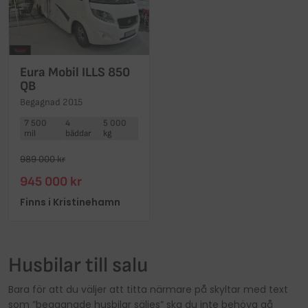
Eura Mobil ILLS 850
QB
Begagnad 2015
7 500
4
5 000
mil
bäddar
kg
989 000 kr
945 000 kr
Finns i Kristinehamn
Husbilar till salu
Bara för att du väljer att titta närmare på skyltar med text
som ”begagnade husbilar säljes” ska du inte behöva gå