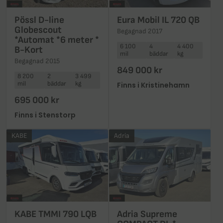
Pössl D-line
Eura Mobil IL 720 QB
Globescout
Begagnad 2017
*Automat *6 meter *
6 100
4
4 400
B-Kort
mil
bäddar
kg
Begagnad 2015
849 000 kr
8 200
2
3 499
mil
bäddar
kg
Finns i Kristinehamn
695 000 kr
Finns i Stenstorp
KABE
Adria
KABE TMMI 790 LQB
Adria Supreme