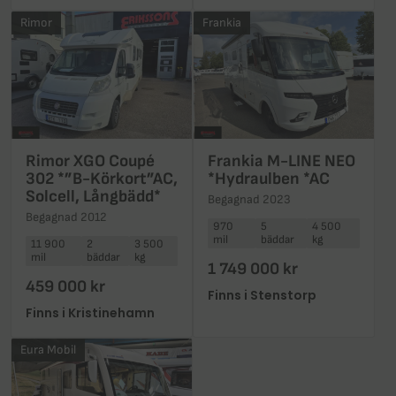
Rimor
Frankia
Rimor XGO Coupé
Frankia M-LINE NEO
302 *”B-Körkort”AC,
*Hydraulben *AC
Solcell, Långbädd*
Begagnad 2023
Begagnad 2012
970
5
4 500
mil
bäddar
kg
11 900
2
3 500
mil
bäddar
kg
1 749 000 kr
459 000 kr
Finns i Stenstorp
Finns i Kristinehamn
Eura Mobil