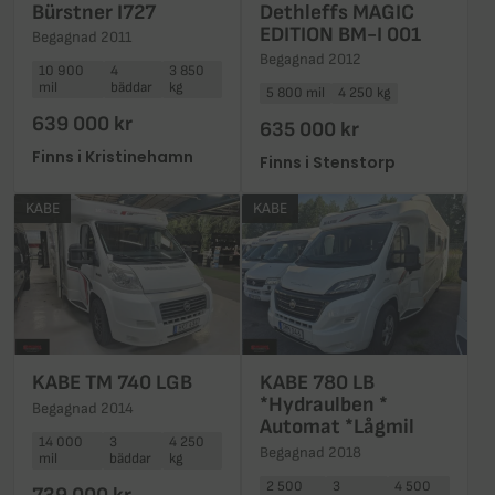
Bürstner I727
Dethleffs MAGIC
EDITION BM-I 001
Begagnad 2011
Begagnad 2012
10 900
4
3 850
mil
bäddar
kg
5 800 mil
4 250 kg
639 000 kr
635 000 kr
Finns i Kristinehamn
Finns i Stenstorp
KABE
KABE
KABE TM 740 LGB
KABE 780 LB
*Hydraulben *
Begagnad 2014
Automat *Lågmil
14 000
3
4 250
Begagnad 2018
mil
bäddar
kg
2 500
3
4 500