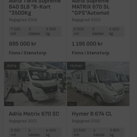
Adria TWIN Supreme
Adria Supreme
640 SLB *B-Kort
MATRIX 670 SL
*3500Kg
*GPS*Automat
Begagnad 2019
Begagnad 2022
7 100
3
3 500
6 000
5
4 400
mil
bäddar
kg
mil
bäddar
kg
895 000 kr
1 195 000 kr
Finns i Stenstorp
Finns i Stenstorp
Adria
Hymer
Adria Matrix 670 SC
Hymer B 674 CL
Begagnad 2021
Begagnad 2010
3 315
4
4 400
13 500
4
3 850
mil
bäddar
kg
mil
bäddar
kg