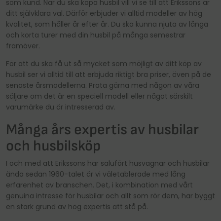
som kund. När du ska köpa husbil vill vi se till att Erikssons är
ditt självklara val. Därför erbjuder vi alltid modeller av hög
kvalitet, som håller år efter år. Du ska kunna njuta av långa
och korta turer med din husbil på många semestrar
framöver.
För att du ska få ut så mycket som möjligt av ditt köp av
husbil ser vi alltid till att erbjuda riktigt bra priser, även på de
senaste årsmodellerna. Prata gärna med någon av våra
säljare om det är en speciell modell eller något särskilt
varumärke du är intresserad av.
Många års expertis av husbilar
och husbilsköp
I och med att Erikssons har salufört husvagnar och husbilar
ända sedan 1960-talet är vi väletablerade med lång
erfarenhet av branschen. Det, i kombination med vårt
genuina intresse för husbilar och allt som rör dem, har byggt
en stark grund av hög expertis att stå på.