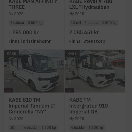
KABE MAN AFFINITY
KABE Royal X 780
THREE
LXL *Hydraulben
Ny 2025
Ny 2025
3 bäddar
3 500 kg
10 mil
5 bäddar
4 500 kg
1 295 000 kr
2 085 451 kr
Finns i Kristinehamn
Finns i Stenstorp
KABE
KABE
KABE 810 TM
KABE TM
Imperial Tandem LT
Intergrated 910
Cinderella *NY*
Imperial GB
Ny 2025
Ny 2025
10 mil
4 bäddar
5 500 kg
4 bäddar
5 500 kg