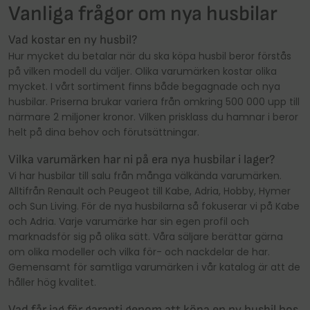
Vanliga frågor om nya husbilar
Vad kostar en ny husbil?
Hur mycket du betalar när du ska köpa husbil beror förstås
på vilken modell du väljer. Olika varumärken kostar olika
mycket. I vårt sortiment finns både begagnade och nya
husbilar. Priserna brukar variera från omkring 500 000 upp till
närmare 2 miljoner kronor. Vilken prisklass du hamnar i beror
helt på dina behov och förutsättningar.
Vilka varumärken har ni på era nya husbilar i lager?
Vi har husbilar till salu från många välkända varumärken.
Alltifrån Renault och Peugeot till Kabe, Adria, Hobby, Hymer
och Sun Living. För de nya husbilarna så fokuserar vi på Kabe
och Adria. Varje varumärke har sin egen profil och
marknadsför sig på olika sätt. Våra säljare berättar gärna
om olika modeller och vilka för- och nackdelar de har.
Gemensamt för samtliga varumärken i vår katalog är att de
håller hög kvalitet.
Vad får jag för garanti genom att köpa en ny husbil hos