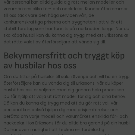
Vår personal kan alltid guida dig rätt mellan modeller och
varumärkens olika för- och nackdelar. Kunder återkommer
till oss tack vare den höga servicenivån, de
konkurrenskraftiga priserna och tryggheten i att vi är ett
stabilt företag som har funnits på marknaden länge. När du
ska köpa husbil kan du känna dig trygg med att Erikssons är
det rätta valet av återförsäljare att vända sig till.
Bekymmersfritt och tryggt köp
av husbilar hos oss
Om du tittar på husbilar till salu i Sverige och vill ha en trygg
återförsäljare kan du vända dig till Erikssons. När du köper
husbil hos oss är säljaren med dig genom hela processen.
Du får hjälp att välja ut rätt modell för dig och dina behov.
Då kan du känna dig trygg med att du gör rätt val. Vår
personal kan också hjälpa dig med prisjämförelser och
berätta om varje modell och varumärkes enskilda för- och
nackdelar. Hos Erikssons får du alltid bra garanti på din husbil.
Du har även möjlighet att teckna en fördelaktig