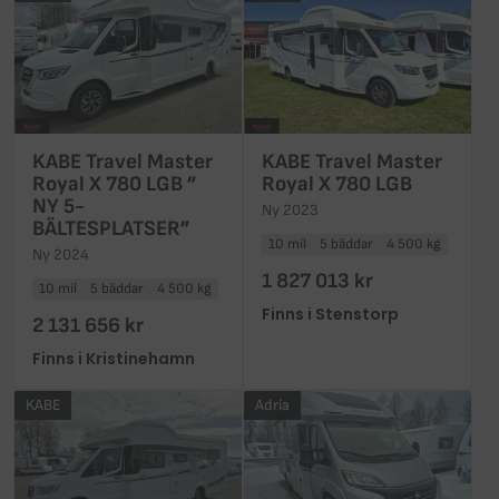
KABE Travel Master
KABE Travel Master
Royal X 780 LGB ”
Royal X 780 LGB
NY 5-
Ny 2023
BÄLTESPLATSER”
10 mil
5 bäddar
4 500 kg
Ny 2024
1 827 013 kr
10 mil
5 bäddar
4 500 kg
Finns i Stenstorp
2 131 656 kr
Finns i Kristinehamn
KABE
Adria