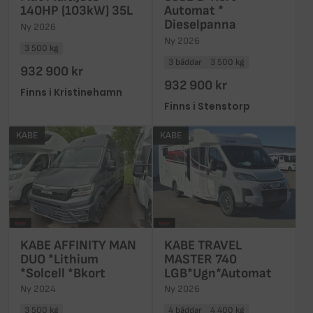
140HP (103kW) 35L
Automat *
Dieselpanna
Ny 2026
Ny 2026
3 500 kg
3 bäddar
3 500 kg
932 900 kr
932 900 kr
Finns i Kristinehamn
Finns i Stenstorp
KABE
KABE
KABE AFFINITY MAN
KABE TRAVEL
DUO *Lithium
MASTER 740
*Solcell *Bkort
LGB*Ugn*Automat
Ny 2024
Ny 2026
3 500 kg
4 bäddar
4 400 kg