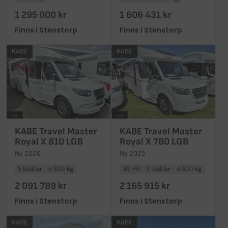
1 295 000 kr
1 606 431 kr
Finns i Stenstorp
Finns i Stenstorp
KABE
KABE
KABE Travel Master
KABE Travel Master
Royal X 810 LGB
Royal X 780 LGB
Ny 2026
Ny 2025
5 bäddar
4 500 kg
10 mil
5 bäddar
4 500 kg
2 091 789 kr
2 165 915 kr
Finns i Stenstorp
Finns i Stenstorp
KABE
KABE