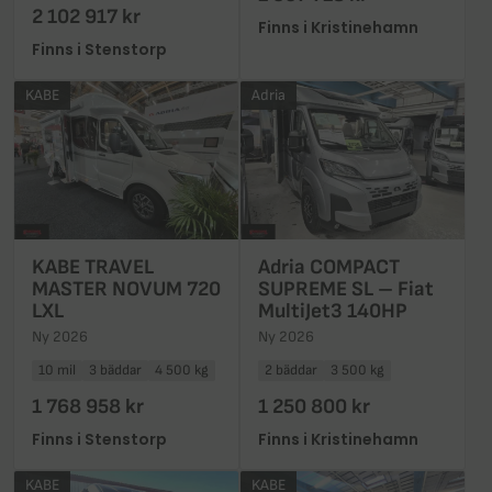
2 102 917 kr
Finns i Kristinehamn
Finns i Stenstorp
KABE
Adria
KABE TRAVEL
Adria COMPACT
MASTER NOVUM 720
SUPREME SL – Fiat
LXL
MultiJet3 140HP
Ny 2026
Ny 2026
10 mil
3 bäddar
4 500 kg
2 bäddar
3 500 kg
1 768 958 kr
1 250 800 kr
Finns i Stenstorp
Finns i Kristinehamn
KABE
KABE