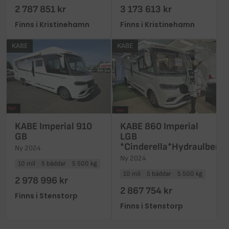
2 787 851 kr
3 173 613 kr
Finns i Kristinehamn
Finns i Kristinehamn
KABE
KABE
KABE Imperial 910
KABE 860 Imperial
GB
LGB
*Cinderella*Hydraulben
Ny 2024
Ny 2024
10 mil
5 bäddar
5 500 kg
10 mil
5 bäddar
5 500 kg
2 978 996 kr
2 867 754 kr
Finns i Stenstorp
Finns i Stenstorp