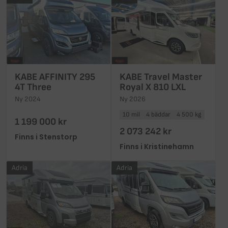
KABE AFFINITY 295
KABE Travel Master
4T Three
Royal X 810 LXL
Ny 2024
Ny 2026
10 mil
4 bäddar
4 500 kg
1 199 000 kr
2 073 242 kr
Finns i Stenstorp
Finns i Kristinehamn
Adria
Adria