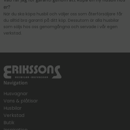
er?
När du ska köpa husbil och väljer oss som återförsäljare får
du alltid bra garanti på ditt köp. Dessutom är alla husbilar
som säljs hos oss genomgångna och servade i vår egen
verkstad.
Navigation
Husvagnar
Vans & plåtisar
Husbilar
Verkstad
Butik
Inspiration