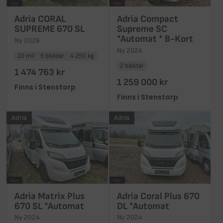
Adria CORAL
Adria Compact
SUPREME 670 SL
Supreme SC
*Automat * B-Kort
Ny 2026
Ny 2024
10 mil
5 bäddar
4 250 kg
2 bäddar
1 474 763 kr
1 259 000 kr
Finns i Stenstorp
Finns i Stenstorp
Adria
Adria
Adria Matrix Plus
Adria Coral Plus 670
670 SL *Automat
DL *Automat
Ny 2024
Ny 2024