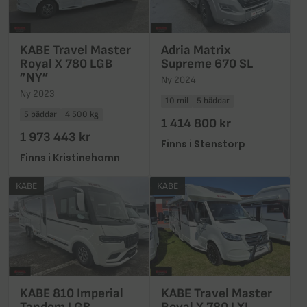
KABE Travel Master
Adria Matrix
Royal X 780 LGB
Supreme 670 SL
”NY”
Ny 2024
Ny 2023
10 mil
5 bäddar
5 bäddar
4 500 kg
1 414 800 kr
1 973 443 kr
Finns i Stenstorp
Finns i Kristinehamn
KABE
KABE
KABE 810 Imperial
KABE Travel Master