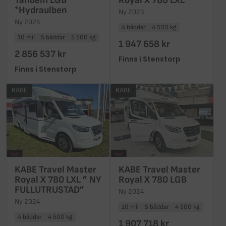
Tandem LGB
Royal X 780 LXL
*Hydraulben
Ny 2023
Ny 2025
4 bäddar
4 500 kg
10 mil
5 bäddar
5 500 kg
1 947 658 kr
2 856 537 kr
Finns i Stenstorp
Finns i Stenstorp
KABE
KABE
KABE Travel Master
KABE Travel Master
Royal X 780 LXL ” NY
Royal X 780 LGB
FULLUTRUSTAD”
Ny 2024
Ny 2024
10 mil
5 bäddar
4 500 kg
4 bäddar
4 500 kg
1 907 718 kr