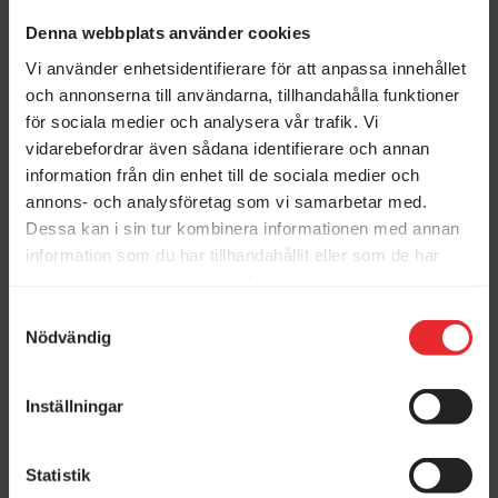
Denna webbplats använder cookies
Sun Living
Adria
Vi använder enhetsidentifierare för att anpassa innehållet
och annonserna till användarna, tillhandahålla funktioner
Begagnat-veckor hos
Vi köper din husbil!
Erikssons!
för sociala medier och analysera vår trafik. Vi
vidarebefordrar även sådana identifierare och annan
information från din enhet till de sociala medier och
annons- och analysföretag som vi samarbetar med.
Sun Living V 65SL –
Adria CORAL
Dessa kan i sin tur kombinera informationen med annan
Fiat MultiJet3
SUPREME 670 SL –
140HP 35L
Fiat MultiJet3 140H
information som du har tillhandahållit eller som de har
(103kW) HD 43H
Ny 2026
samlat in när du har använt deras tjänster.
Ny 2026
Elmia Husvagn Husbil
3 bäddar
3 500 kg
Samtyckesval
Månadens fordon
2026
3 bäddar
4 250 kg
Nödvändig
932 900 kr
Stenstorp
1 453 500 kr
Finns i Kristinehamn
Finns i Kristinehamn
Inställningar
Öppettider i butikerna
Adria
KABE
Statistik